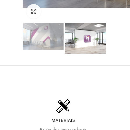
Clique para ampliar
MATERIAIS
Papéis de gramatura baixa