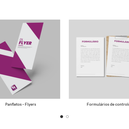
Panfletos – Flyers
Formulários de control
READ MORE
READ MORE